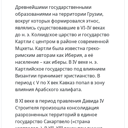
Древнейшими государственными
образованиями на территории Грузии,
вокруг которых формировался этнос,
являлись существовавшие в VI–IV веках
до н. э. Колхидское царство и государство
Картли с центром в районе современной
Мцхеты. Картли была известна греко-
римским авторам как Иберия, а её
население – как иберы. В IV веке н. э.
Картлийское государство под влиянием
Византии принимает христианство. В
период с V по Х век Кавказ попал в зону
влияния Арабского халифата.
В XI веке в период правления Давида IV
Строителя произошла консолидация
разрозненных территорий в единое
государство Сакартвело («страна