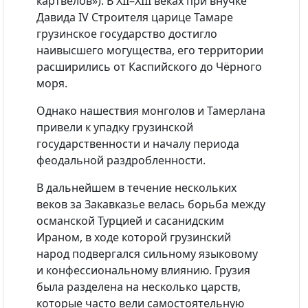
картвелов»). В XII–XIII веках при внучке
Давида IV Строителя царице Тамаре
грузинское государство достигло
наивысшего могущества, его территории
расширились от Каспийского до Чёрного
моря.
Однако нашествия монголов и Тамерлана
привели к упадку грузинской
государственности и началу периода
феодальной раздробленности.
В дальнейшем в течение нескольких
веков за Закавказье велась борьба между
османской Турцией и сасанидским
Ираном, в ходе которой грузинский
народ подвергался сильному языковому
и конфессиональному влиянию. Грузия
была разделена на несколько царств,
которые часто вели самостоятельную